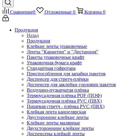
Сравнение
0
Отложенные
0
Корзина
0
Продукция
Назад
Продукция
Клейкие ленты упаковочные
Ленты "Карантин" и "Дистанция"
Пакеты упаковочные крафт
Упаковочная бумага крафт
Стандартная гофротара
Приспособления для запайки пакетов
Диспенсер для стретч-плёнки
Диспенсер для заклейки горловин пакетов
Воздушно-пузырчатая плёнка
Термоусадочная плёнка POF (ПОФ)
Термоусадочная плёнка PVC (ПВХ)
Пищевая стретч - плёнка PVC (ПВХ)
Клейкая лента канцелярская
Двусторонние клейкие ленты
Клейкие ленты малярные
Двухсторонниие клейкие ленты
Диспенсеры клейкой ленты