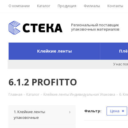
О компании
Каталог
Продукция
Филиалы
Контакты
Региональный поставщик
упаковочных материалов
Клейкие ленты
Плё
У нас п
6.1.2 PROFITTO
Главная
-
Каталог
-
Клейкие ленты Индивидуальная Упаковка
-
6. К
Фильтр:
Цена
1. Клейкие ленты
упаковочные