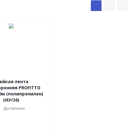
ейкая лента
оронняя PROFITTO
0м (полипропилен)
(ИУ/36)
Достаточно