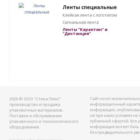
Ленты специальные
Клейкая лента с логотипом
Сигнальная лента
Ленты "Карантин" и
"Дистанция"
2026 © ООО "Стека Плюс"
Сайт носит исключительн
производство и продажа
информационный характе
упаковочных материалов.
информация, опубликован
Поставки и обслуживание
ни при каких условиях не 
упаковочного и технологического
публичной офертой. Вся 
оборудования.
информация могжет быть
без предварительного ув