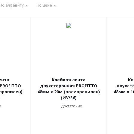
По алфавиту
По цене
ента
Клейкая лента
Кл
 PROFITTO
двухсторонняя PROFITTO
двухст
пропилен)
48мм х 20м (полипропилен)
48мм х 1
)
(ИУ/36)
о
Достаточно