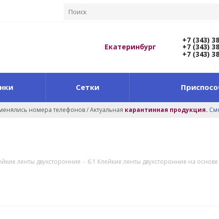
+7 (343) 3
Екатеринбург
+7 (343) 3
+7 (343) 3
нки
Сетки
Приспосо
оменялись номера телефонов / Актуальная
карантинная продукция.
См
лейкие ленты двухсторонние
-
6.1 Клейкие ленты двухсторонние на основ