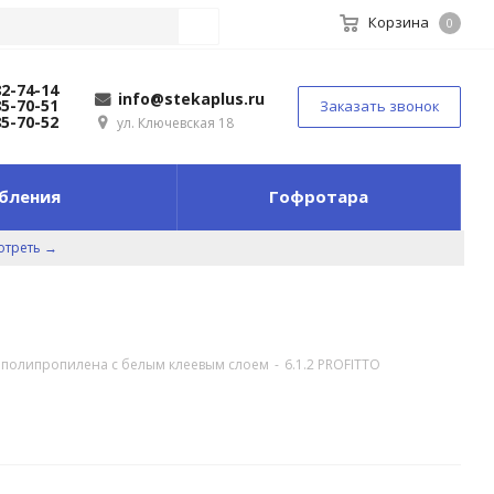
Корзина
0
82-74-14
info@stekaplus.ru
85-70-51
Заказать звонок
85-70-52
ул. Ключевская 18
бления
Гофротара
отреть →
е полипропилена с белым клеевым слоем
-
6.1.2 PROFITTO