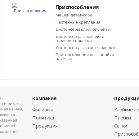
Приспособления
Мешки для мусора
Настенные крепления
Диспенсеры клейкой ленты
Диспенсер для заклейки
горловин пакетов
Диспенсер для стретч-плёнки
Приспособления для запайки
пакетов
Компания
Продукц
о
р и никакая
ная на нём,
Филиалы
Клейкие л
является
Политика
Плёнки
указанная
Продукция
Сетки
 изменена
едомления.
Приспособ