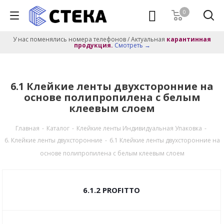
0
У нас поменялись номера телефонов / Актуальная
карантинная
продукция.
Смотреть →
6.1 Клейкие ленты двухсторонние на
основе полипропилена с белым
клеевым слоем
Главная
-
Каталог
-
Клейкие ленты Индивидуальная Упаковка
-
6. Клейкие ленты двухсторонние
-
6.1 Клейкие ленты двухсторонние на
основе полипропилена с белым клеевым слоем
6.1.2 PROFITTO