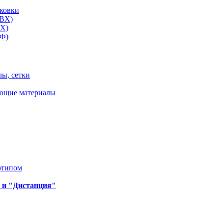
аковки
ПВХ)
ВХ)
ОФ)
ы, сетки
ющие материалы
отипом
 и "Дистанция"