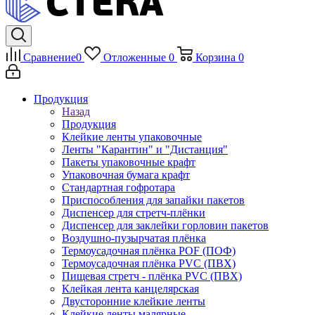
Сравнение
0
Отложенные
0
Корзина
0
Продукция
Назад
Продукция
Клейкие ленты упаковочные
Ленты "Карантин" и "Дистанция"
Пакеты упаковочные крафт
Упаковочная бумага крафт
Стандартная гофротара
Приспособления для запайки пакетов
Диспенсер для стретч-плёнки
Диспенсер для заклейки горловин пакетов
Воздушно-пузырчатая плёнка
Термоусадочная плёнка POF (ПОФ)
Термоусадочная плёнка PVC (ПВХ)
Пищевая стретч - плёнка PVC (ПВХ)
Клейкая лента канцелярская
Двусторонние клейкие ленты
Клейкие ленты малярные