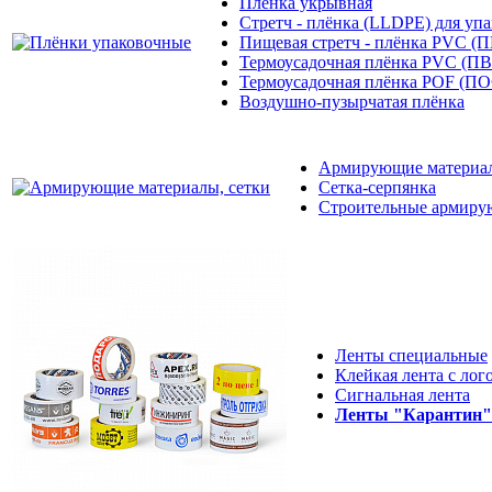
Плёнка укрывная
Стретч - плёнка (LLDPE) для уп
Пищевая стретч - плёнка PVC (
Термоусадочная плёнка PVC (П
Термоусадочная плёнка POF (П
Воздушно-пузырчатая плёнка
Армирующие материал
Сетка-серпянка
Строительные армиру
Ленты специальные
Клейкая лента с лог
Сигнальная лента
Ленты "Карантин"