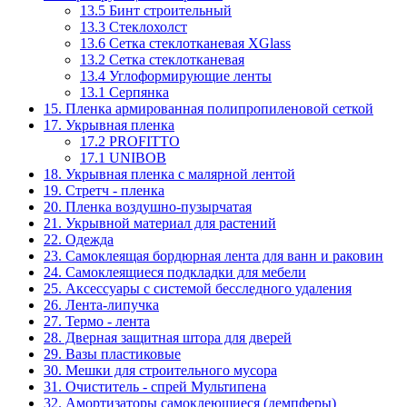
13.5 Бинт строительный
13.3 Стеклохолст
13.6 Сетка стеклотканевая XGlass
13.2 Сетка стеклотканевая
13.4 Углоформирующие ленты
13.1 Серпянка
15. Пленка армированная полипропиленовой сеткой
17. Укрывная пленка
17.2 PROFITTO
17.1 UNIBOB
18. Укрывная пленка с малярной лентой
19. Стретч - пленка
20. Пленка воздушно-пузырчатая
21. Укрывной материал для растений
22. Одежда
23. Самоклеящая бордюрная лента для ванн и раковин
24. Самоклеящиеся подкладки для мебели
25. Аксессуары с системой бесследного удаления
26. Лента-липучка
27. Термо - лента
28. Дверная защитная штора для дверей
29. Вазы пластиковые
30. Мешки для строительного мусора
31. Очиститель - спрей Мультипена
32. Амортизаторы самоклеющиеся (демпферы)