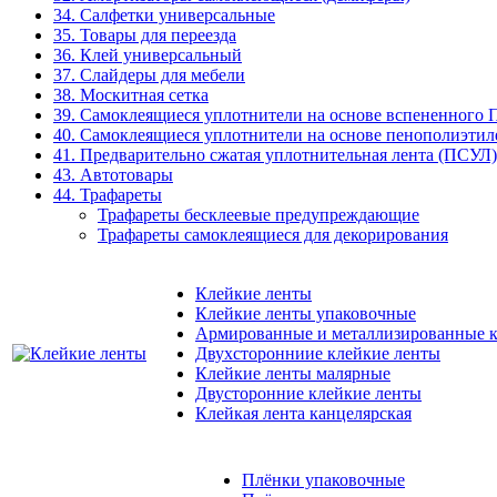
34. Салфетки универсальные
35. Товары для переезда
36. Клей универсальный
37. Слайдеры для мебели
38. Москитная сетка
39. Самоклеящиеся уплотнители на основе вспененного
40. Самоклеящиеся уплотнители на основе пенополиэтил
41. Предварительно сжатая уплотнительная лента (ПСУЛ)
43. Автотовары
44. Трафареты
Трафареты бесклеевые предупреждающие
Трафареты самоклеящиеся для декорирования
Клейкие ленты
Клейкие ленты упаковочные
Армированные и металлизированные к
Двухсторонниие клейкие ленты
Клейкие ленты малярные
Двусторонние клейкие ленты
Клейкая лента канцелярская
Плёнки упаковочные