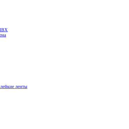
 ПВХ
ена
лейкие ленты