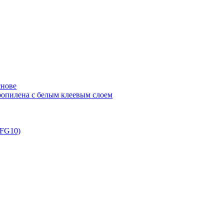
снове
ропилена с белым клеевым слоем
(FG10)