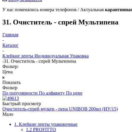
У нас поменялись номера телефонов / Актуальная
карантинная
31. Очиститель - спрей Мультипена
Главная
-
Каталог
-
Клейкие ленты Индивидуальная Упаковка
-
31. Очиститель - спрей Мультипена
Фильтр:
Цена
Показать
Фильтр
По популярности
По алфавиту
По цене
Быстрый просмотр
Очиститель-спрей мульти - пена UNIBOB 200мл (ИУ/15)
Мало
1. Клейкие ленты упаковочные
1.2 PROFITTO