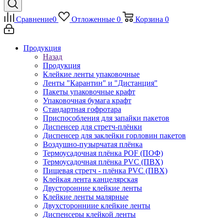
Сравнение
0
Отложенные
0
Корзина
0
Продукция
Назад
Продукция
Клейкие ленты упаковочные
Ленты "Карантин" и "Дистанция"
Пакеты упаковочные крафт
Упаковочная бумага крафт
Стандартная гофротара
Приспособления для запайки пакетов
Диспенсер для стретч-плёнки
Диспенсер для заклейки горловин пакетов
Воздушно-пузырчатая плёнка
Термоусадочная плёнка POF (ПОФ)
Термоусадочная плёнка PVC (ПВХ)
Пищевая стретч - плёнка PVC (ПВХ)
Клейкая лента канцелярская
Двусторонние клейкие ленты
Клейкие ленты малярные
Двухсторонниие клейкие ленты
Диспенсеры клейкой ленты