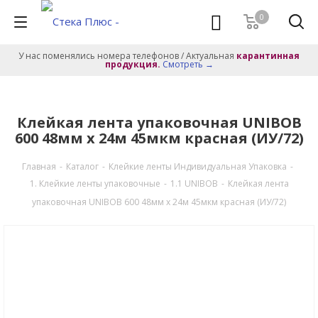
0
У нас поменялись номера телефонов / Актуальная
карантинная
продукция.
Смотреть →
Клейкая лента упаковочная UNIBOB
600 48мм х 24м 45мкм красная (ИУ/72)
Главная
-
Каталог
-
Клейкие ленты Индивидуальная Упаковка
-
1. Клейкие ленты упаковочные
-
1.1 UNIBOB
-
Клейкая лента
упаковочная UNIBOB 600 48мм х 24м 45мкм красная (ИУ/72)