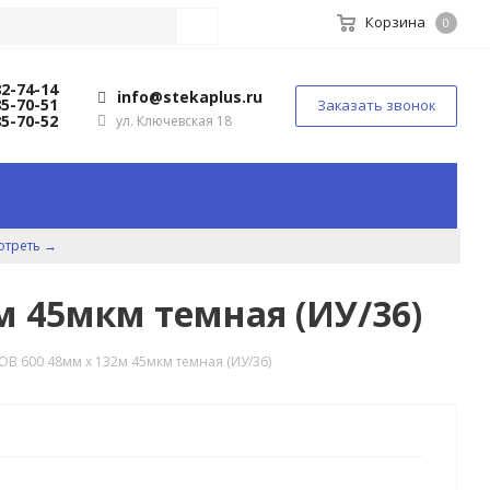
Корзина
0
82-74-14
info@stekaplus.ru
85-70-51
Заказать звонок
85-70-52
ул. Ключевская 18
отреть →
м 45мкм темная (ИУ/36)
OB 600 48мм х 132м 45мкм темная (ИУ/36)