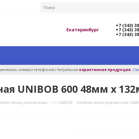
+7 (343) 3
Екатеринбург
+7 (343) 3
+7 (343) 3
оменялись номера телефонов / Актуальная
карантинная продукция.
См
ая UNIBOB 600 48мм х 132
лейкие ленты упаковочные
-
1.1 UNIBOB
-
Клейкая лента упаковочная UNIB