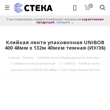
0
У нас поменялись номера телефонов / Актуальная
карантинная
продукция.
Смотреть →
Клейкая лента упаковочная UNIBOB
400 48мм х 132м 40мкм темная (ИУ/36)
Главная
-
Каталог
-
Клейкие ленты Индивидуальная Упаковка
-
1. Клейкие ленты упаковочные
-
1.1 UNIBOB
-
Клейкая лента
упаковочная UNIBOB 400 48мм х 132м 40мкм темная (ИУ/36)